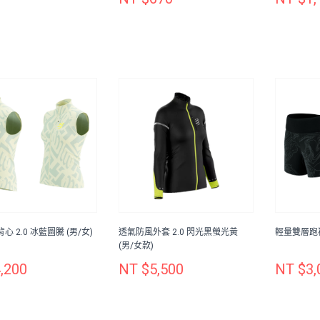
 2.0 冰藍圖騰 (男/女)
透氣防風外套 2.0 閃光黑螢光黃
輕量雙層跑褲
(男/女款)
,200
NT $5,500
NT $3,