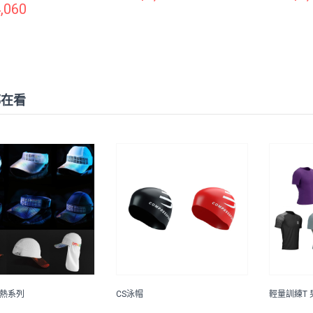
,060
都在看
導熱系列
CS泳帽
輕量訓練T 男