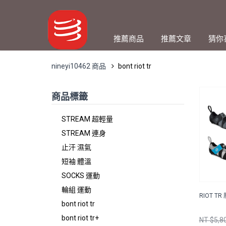
推薦商品
推薦文章
猜你
nineyi10462 商品
bont riot tr
商品標籤
STREAM 超輕量
STREAM 連身
止汗 濕氣
短袖 體溫
SOCKS 運動
輪組 運動
RIOT T
bont riot tr
bont riot tr+
NT $5,8