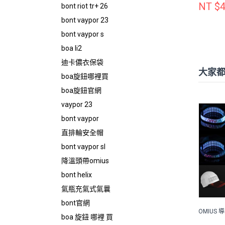
NT $4
bont riot tr+ 26
bont vaypor 23
bont vaypor s
boa li2
迪卡儂衣保袋
大家
boa旋鈕哪裡買
boa旋鈕官網
vaypor 23
bont vaypor
直排輪安全帽
bont vaypor sl
降溫頭帶omius
bont helix
氣瓶充氣式氣曩
bont官網
OMIUS 
boa 旋鈕 哪裡 買