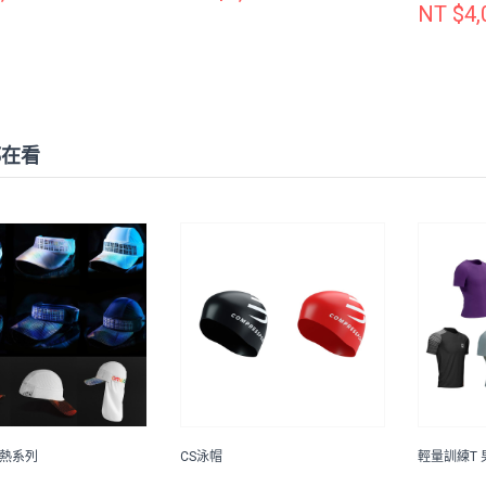
NT $4,
都在看
導熱系列
CS泳帽
輕量訓練T 男