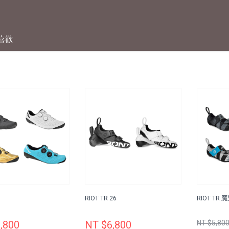
喜歡
RIOT TR 26
RIOT TR
,800
NT $6,800
NT $5,80