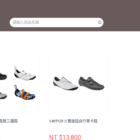
 魔鬼氈三鐵鞋
VAYPOR S 雙旋鈕自行車卡鞋
0
NT $13,800