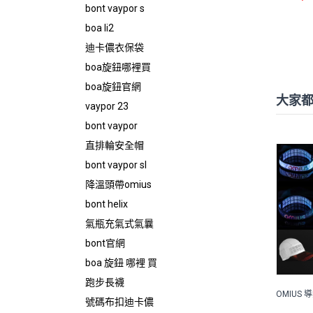
bont vaypor s
boa li2
迪卡儂衣保袋
boa旋鈕哪裡買
boa旋鈕官網
大家
vaypor 23
bont vaypor
直排輪安全帽
bont vaypor sl
降溫頭帶omius
bont helix
氣瓶充氣式氣曩
bont官網
boa 旋鈕 哪裡 買
跑步長襪
OMIUS 
號碼布扣迪卡儂