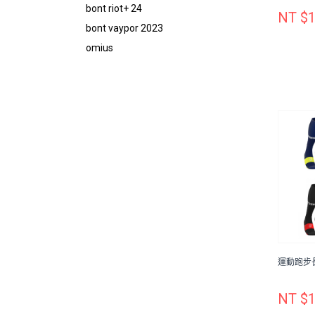
bont riot+ 24
NT $1
bont vaypor 2023
omius
運動跑步長
NT $1