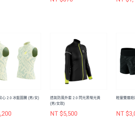
 2.0 冰藍圖騰 (男/女)
透氣防風外套 2.0 閃光黑螢光黃
輕量雙層跑褲
(男/女款)
,200
NT $5,500
NT $3,