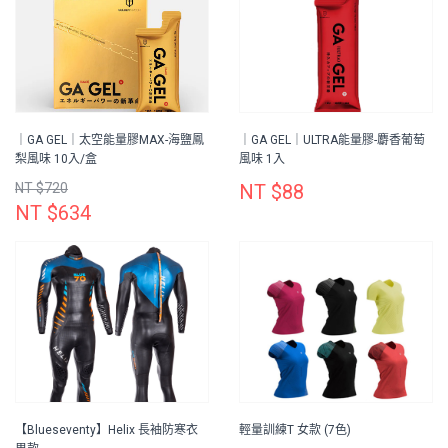
｜GA GEL｜太空能量膠MAX-海鹽鳳
｜GA GEL｜ULTRA能量膠-麝香葡萄
梨風味 10入/盒
風味 1入
NT $720
NT $88
NT $634
【Blueseventy】Helix 長袖防寒衣
輕量訓練T 女款 (7色)