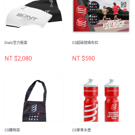
Dialz空力鞋套
CS超磁號碼布扣
NT $2,080
NT $590
CS購物袋
CS單車水壺