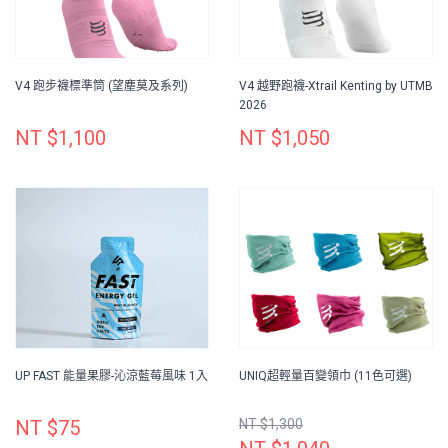
V4 跑步襪標準筒 (望塵莫及系列)
V4 越野跑襪-Xtrail Kenting by UTMB
2026
NT $1,100
NT $1,050
UP FAST 能量果膠-沁涼藍莓風味 1入
UNIQ超輕量百變領巾 (11色可選)
NT $75
NT $1,300