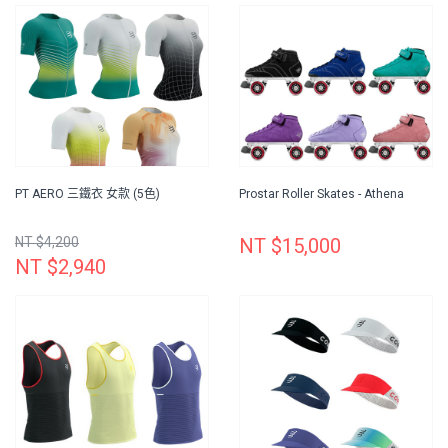
PT AERO 三鐵衣 女款 (5色)
Prostar Roller Skates - Athena
NT $4,200
NT $15,000
NT $2,940