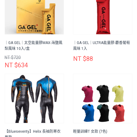
｜GA GEL｜太空能量膠MAX-海鹽鳳
｜GA GEL｜ULTRA能量膠-麝香葡萄
梨風味 10入/盒
風味 1入
NT $720
NT $88
NT $634
【Blueseventy】Helix 長袖防寒衣
輕量訓練T 女款 (7色)