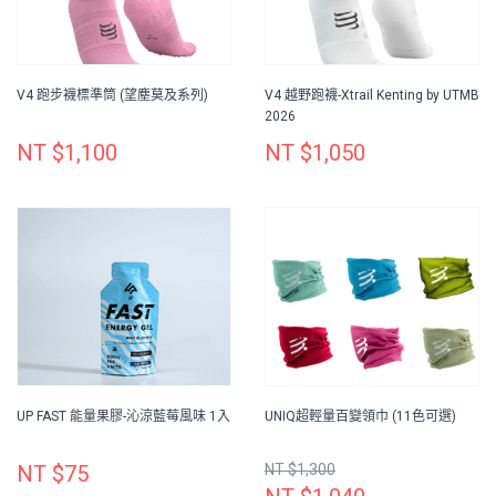
V4 跑步襪標準筒 (望塵莫及系列)
V4 越野跑襪-Xtrail Kenting by UTMB
2026
NT $1,100
NT $1,050
UP FAST 能量果膠-沁涼藍莓風味 1入
UNIQ超輕量百變領巾 (11色可選)
NT $75
NT $1,300